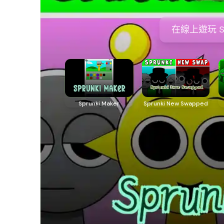
在線上遊玩 S
Sprunki Maker
Sprunki New Swapped