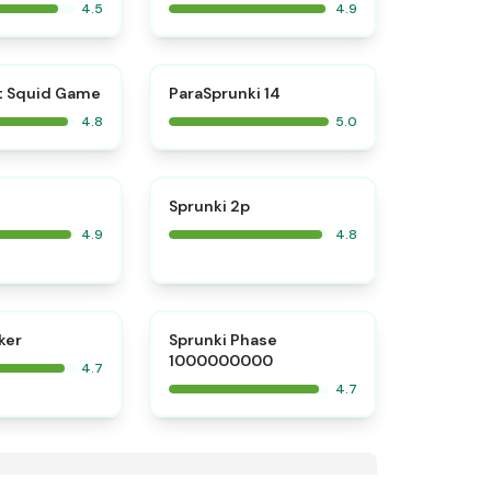
4.5
4.9
⭐
⭐
t Squid Game
ParaSprunki 14
4.8
5.0
⭐
⭐
Sprunki 2p
4.9
4.8
⭐
⭐
ker
Sprunki Phase
1000000000
4.7
4.7