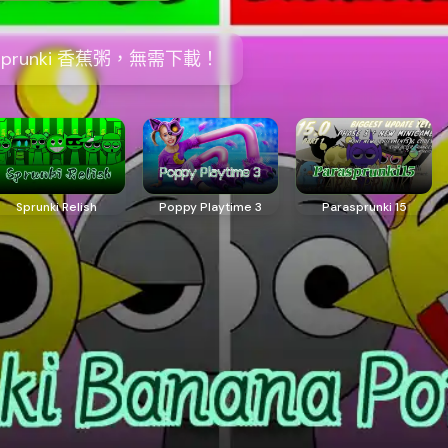
prunki 香蕉粥，無需下載！
Sprunki Relish
Poppy Playtime 3
Parasprunki 15