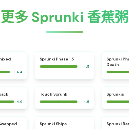
更多 Sprunki 香蕉
⭐
mixed
Sprunki Phase 1.5
Sprunki Ph
Death
4.5
4.4
⭐
⭐
kback
Touch Sprunki
Sprunkis
4.9
4.5
⭐
⭐
 Swapped
Sprunki Ships
Sprunki Re