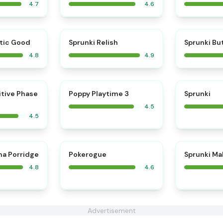
4.7
4.6
⭐
⭐
tic Good
Sprunki Relish
Sprunki Bu
4.8
4.9
⭐
⭐
itive Phase
Poppy Playtime 3
Sprunki
4.5
4.5
⭐
⭐
na Porridge
Pokerogue
Sprunki Ma
4.8
4.6
Advertisement