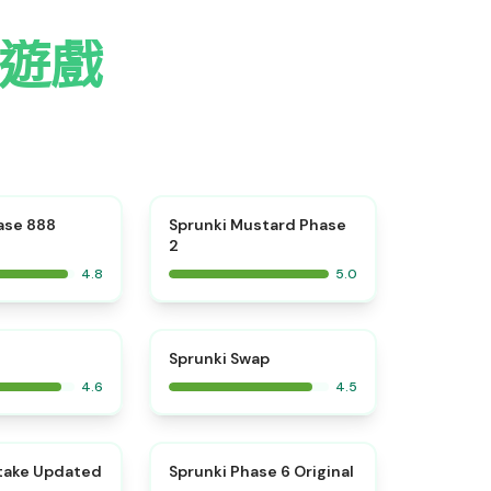
粥遊戲
⭐
⭐
ase 888
Sprunki Mustard Phase
2
4.8
5.0
⭐
⭐
Sprunki Swap
4.6
4.5
⭐
⭐
take Updated
Sprunki Phase 6 Original