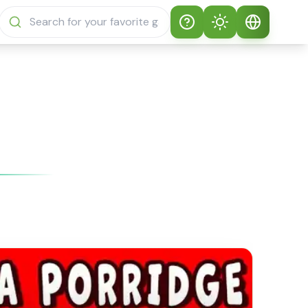
Help
Theme
如何玩 Sprunki
自動主題
繁體中文
Sprunky
淺色模式
English
Sprunki Sprunky 常
見問題
深色模式
日本語
關於 Sprunki
Español
Sprunky
Português
Sprunki Sprunky 功
能
Русский