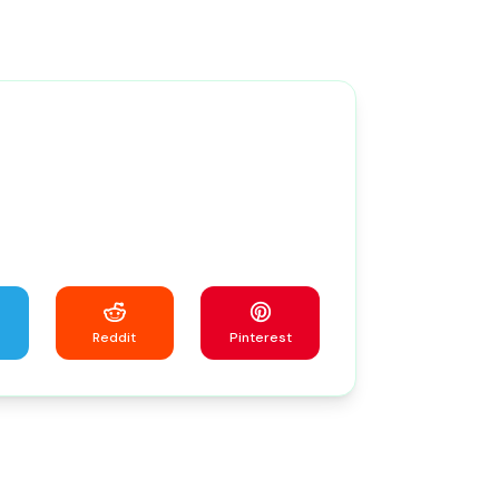
！
Reddit
Pinterest