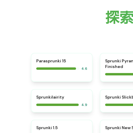
探索
⭐
Parasprunki 15
Sprunki Pyra
Finished
4.6
⭐
Sprunkilairity
Sprunki Slic
4.9
⭐
Sprunki 1.5
Sprunki New