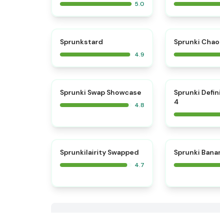
5.0
⭐
Sprunkstard
Sprunki Chao
4.9
⭐
Sprunki Swap Showcase
Sprunki Defin
4
4.8
⭐
Sprunkilairity Swapped
Sprunki Bana
4.7