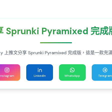
 Sprunki Pyramixed 完
prunky 上推文分享 Sprunki Pyramixed 完成版，這是
Instagram
LinkedIn
WhatsApp
Telegram