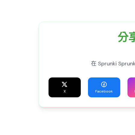
分享
在 Sprunki S
X
Facebook