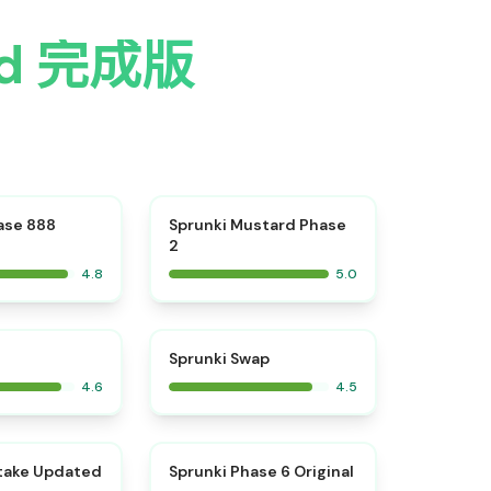
ed 完成版
⭐
⭐
ase 888
Sprunki Mustard Phase
2
4.8
5.0
⭐
⭐
Sprunki Swap
4.6
4.5
⭐
⭐
take Updated
Sprunki Phase 6 Original