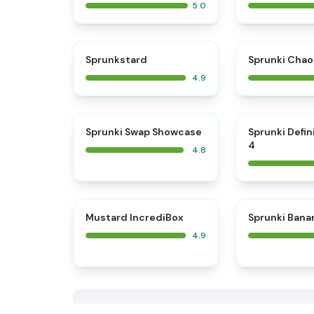
5.0
⭐
Sprunkstard
Sprunki Chao
4.9
⭐
Sprunki Swap Showcase
Sprunki Defin
4
4.8
⭐
Mustard IncrediBox
Sprunki Bana
4.9