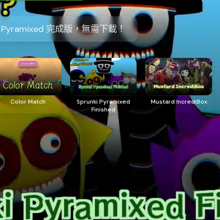
i Pyramixed 完成版，無需下載！
Color Match
Sprunki Pyramixed
Mustard IncrediBox
Finished