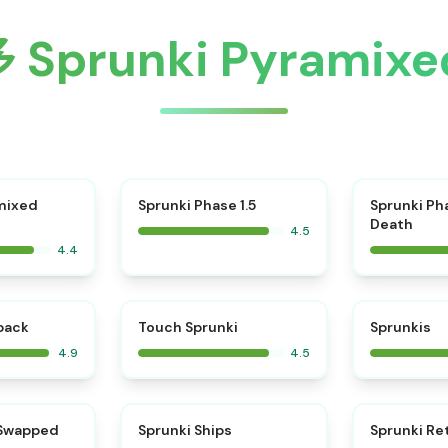
Sprunki Pyramix
⭐
mixed
Sprunki Phase 1.5
Sprunki Ph
Death
4.5
4.4
⭐
⭐
kback
Touch Sprunki
Sprunkis
4.9
4.5
⭐
⭐
 Swapped
Sprunki Ships
Sprunki Re