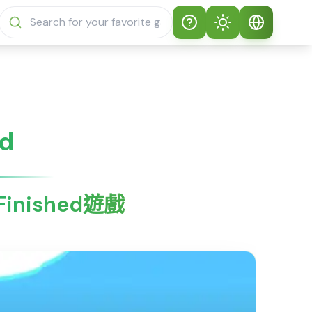
Help
Theme
如何玩 Sprunki
自動主題
繁體中文
Sprunky
淺色模式
English
ed
Sprunki Sprunky 常
見問題
深色模式
日本語
關於 Sprunki
 Finished遊戲
Español
Sprunky
Português
Sprunki Sprunky 功
能
Русский