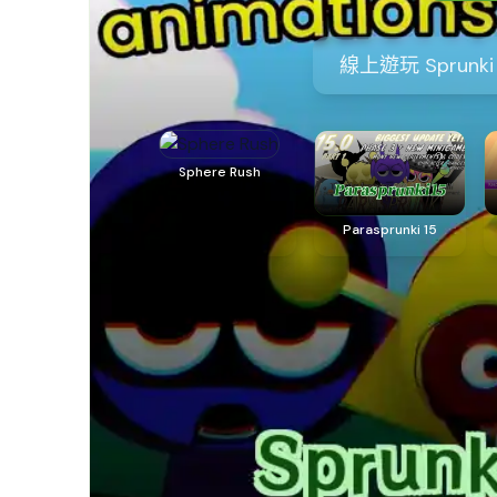
線上遊玩 Sprunk
Sphere Rush
Parasprunki 15