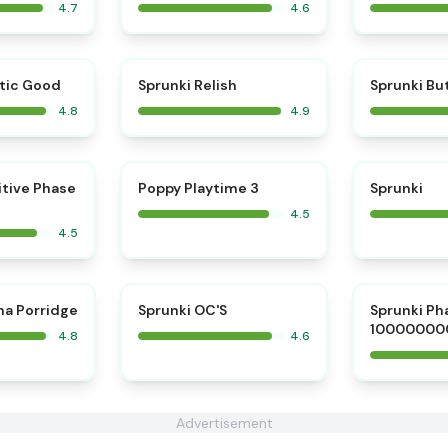
4.7
4.6
⭐
⭐
tic Good
Sprunki Relish
Sprunki Bu
4.8
4.9
⭐
⭐
itive Phase
Poppy Playtime 3
Sprunki
4.5
4.5
⭐
⭐
na Porridge
Sprunki OC'S
Sprunki Ph
10000000
4.8
4.6
Advertisement