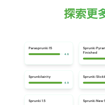
探索更多 
⭐
Parasprunki 15
Sprunki Pyra
Finished
4.6
⭐
Sprunkilairity
Sprunki Slic
4.9
⭐
Sprunki 1.5
Sprunki New