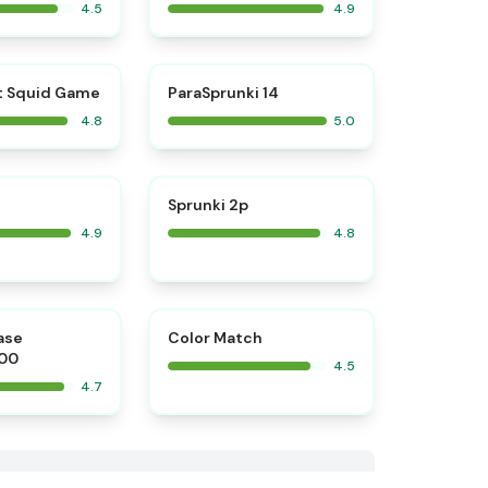
4.5
4.9
⭐
⭐
t Squid Game
ParaSprunki 14
4.8
5.0
⭐
⭐
Sprunki 2p
4.9
4.8
⭐
⭐
ase
Color Match
00
4.5
4.7