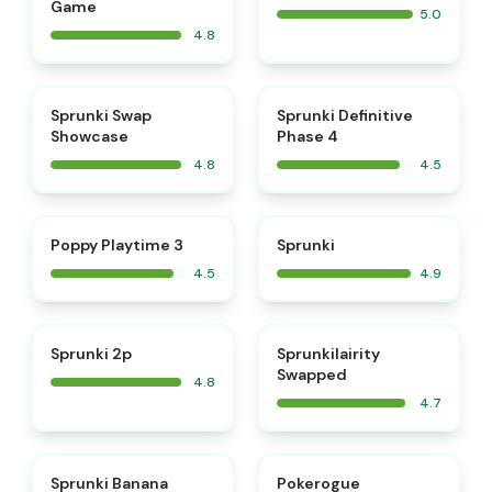
Game
5.0
4.8
⭐
⭐
Sprunki Swap
Sprunki Definitive
Showcase
Phase 4
4.8
4.5
⭐
⭐
Poppy Playtime 3
Sprunki
4.5
4.9
⭐
⭐
Sprunki 2p
Sprunkilairity
Swapped
4.8
4.7
⭐
⭐
Sprunki Banana
Pokerogue