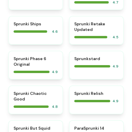
4.7
⭐
⭐
Sprunki Ships
Sprunki Retake
Updated
4.6
4.5
⭐
⭐
Sprunki Phase 6
Sprunkstard
Original
4.9
4.9
⭐
⭐
Sprunki Chaotic
Sprunki Relish
Good
4.9
4.8
⭐
⭐
Sprunki But Squid
ParaSprunki 14