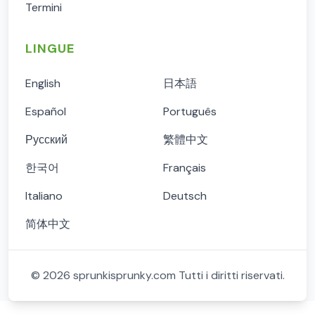
Termini
LINGUE
English
日本語
Español
Português
Русский
繁體中文
한국어
Français
Italiano
Deutsch
简体中文
©
2026
sprunkisprunky.com
Tutti i diritti riservati.