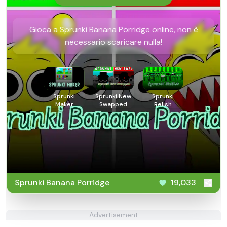
Gioca a Sprunki Banana Porridge online, non è
necessario scaricare nulla!
Sprunki
Sprunki New
Sprunki
Maker
Swapped
Relish
Sprunki Banana Porridge
19,033
Advertisement