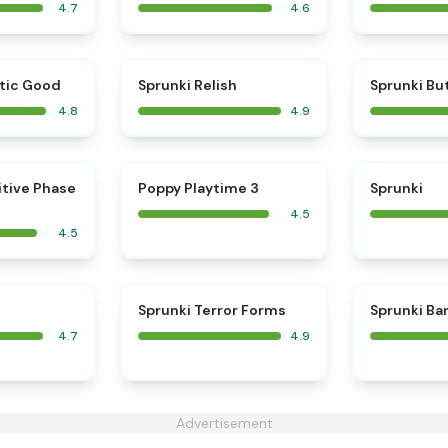
4.7
4.6
⭐
⭐
tic Good
Sprunki Relish
Sprunki Bu
4.8
4.9
⭐
⭐
itive Phase
Poppy Playtime 3
Sprunki
4.5
4.5
⭐
⭐
Sprunki Terror Forms
Sprunki Ba
4.7
4.9
Advertisement