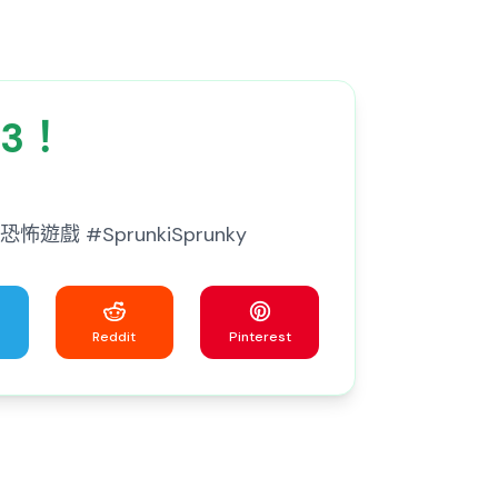
 3！
怖遊戲 #SprunkiSprunky
Reddit
Pinterest