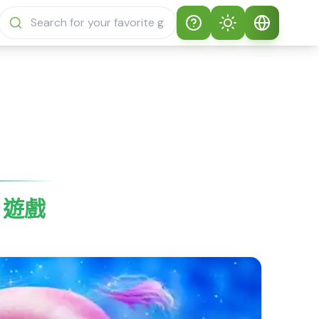
Help
Theme
如何玩 Sprunki
自動主題
繁體中文
Sprunky
淺色模式
English
Sprunki Sprunky 常
見問題
深色模式
日本語
關於 Sprunki
y 遊戲
Español
Sprunky
Português
Sprunki Sprunky 功
能
Русский