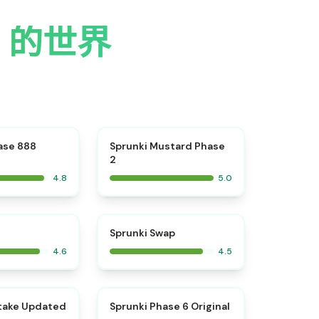
 3 的世界
⭐
⭐
ase 888
Sprunki Mustard Phase
2
4.8
5.0
⭐
⭐
Sprunki Swap
4.6
4.5
⭐
⭐
take Updated
Sprunki Phase 6 Original