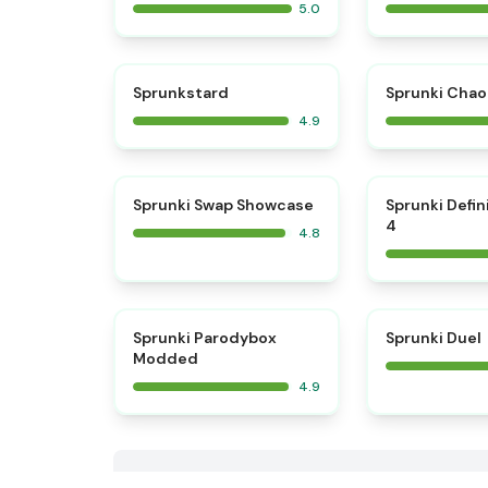
5.0
⭐
Sprunkstard
Sprunki Chao
4.9
⭐
Sprunki Swap Showcase
Sprunki Defin
4
4.8
⭐
Sprunki Parodybox
Sprunki Duel
Modded
4.9