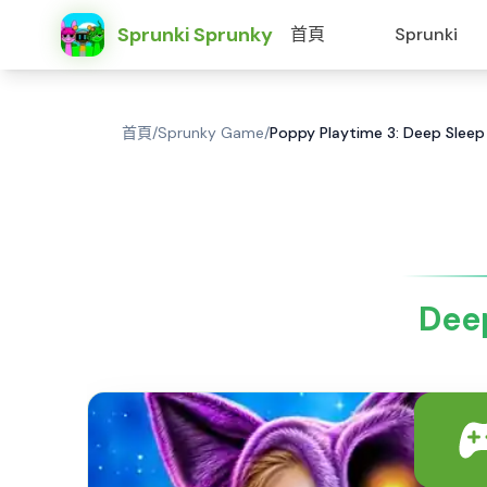
Sprunki Sprunky
首頁
Sprunki
首頁
/
Sprunky Game
/
Poppy Playtime 3: Deep Sle
Dee