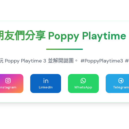
友們分享 Poppy Playtime
y Playtime 3 並解開謎團。 #PoppyPlaytime3 #恐
Instagram
LinkedIn
WhatsApp
Telegram