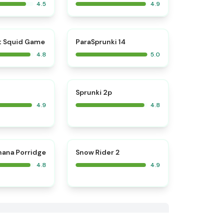
4.5
4.9
⭐
⭐
t Squid Game
ParaSprunki 14
4.8
5.0
⭐
⭐
Sprunki 2p
4.9
4.8
⭐
⭐
nana Porridge
Snow Rider 2
4.8
4.9