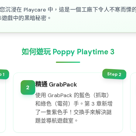
睡眠讓您沉浸在 Playcare 中，這是一個工廠下令人不寒而慄的孤
這款恐怖遊戲中的黑暗秘密。
如何遊玩 Poppy Playtime 3
Step
p
2
1
精通 GrabPack
2
使用 GrabPack 的藍色（抓取）
和綠色（電荷）手。第 3 章新增
了一隻紫色手！交換手來解決謎
題並導航遊戲室。