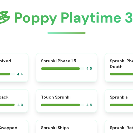
Poppy Playtime
⭐
mixed
Sprunki Phase 1.5
Sprunki Ph
Death
4.5
4.4
⭐
⭐
kback
Touch Sprunki
Sprunkis
4.9
4.5
⭐
⭐
 Swapped
Sprunki Ships
Sprunki Re