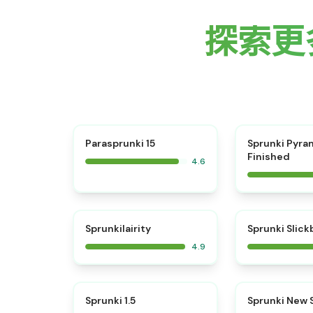
探索更多 
⭐
Parasprunki 15
Sprunki Pyra
Finished
4.6
⭐
Sprunkilairity
Sprunki Slic
4.9
⭐
Sprunki 1.5
Sprunki New