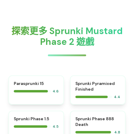
探索更多 Sprunki Mustard
Phase 2 遊戲
⭐
Parasprunki 15
Sprunki Pyramixed
Finished
4.6
4.4
⭐
⭐
Sprunki Phase 1.5
Sprunki Phase 888
Death
4.5
4.8