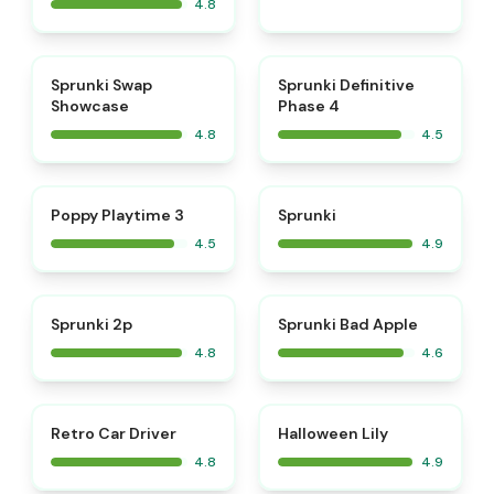
4.8
⭐
⭐
Sprunki Swap
Sprunki Definitive
Showcase
Phase 4
4.8
4.5
⭐
⭐
Poppy Playtime 3
Sprunki
4.5
4.9
⭐
⭐
Sprunki 2p
Sprunki Bad Apple
4.8
4.6
⭐
⭐
Retro Car Driver
Halloween Lily
4.8
4.9