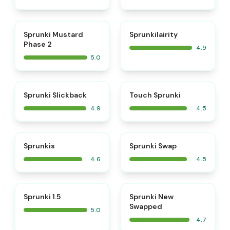
⭐
⭐
Sprunki Mustard
Sprunkilairity
Phase 2
4.9
5.0
⭐
⭐
Sprunki Slickback
Touch Sprunki
4.9
4.5
⭐
⭐
Sprunkis
Sprunki Swap
4.6
4.5
⭐
⭐
Sprunki 1.5
Sprunki New
Swapped
5.0
4.7