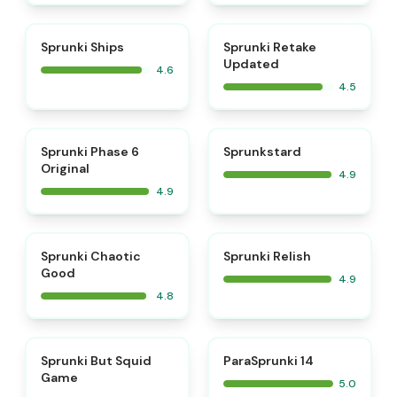
⭐
⭐
Sprunki Ships
Sprunki Retake
Updated
4.6
4.5
⭐
⭐
Sprunki Phase 6
Sprunkstard
Original
4.9
4.9
⭐
⭐
Sprunki Chaotic
Sprunki Relish
Good
4.9
4.8
⭐
⭐
Sprunki But Squid
ParaSprunki 14
Game
5.0