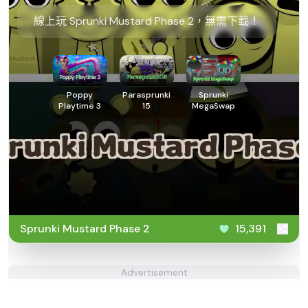
線上玩 Sprunki Mustard Phase 2，無需下載！
Poppy
Parasprunki
Sprunki
Playtime 3
15
MegaSwap
Sprunki Mustard Phase 2
15,391
Advertisement