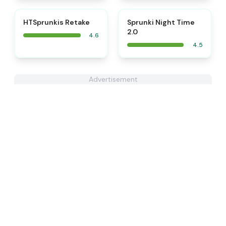
⭐
⭐
HTSprunkis Retake
Sprunki Night Time
2.0
4.6
4.5
Advertisement