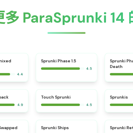
 ParaSprunki 1
⭐
mixed
Sprunki Phase 1.5
Sprunki Ph
Death
4.5
4.4
⭐
⭐
kback
Touch Sprunki
Sprunkis
4.9
4.5
⭐
⭐
 Swapped
Sprunki Ships
Sprunki Re