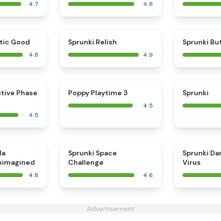
4.7
4.6
⭐
⭐
tic Good
Sprunki Relish
Sprunki Bu
4.8
4.9
⭐
⭐
itive Phase
Poppy Playtime 3
Sprunki
4.5
4.5
⭐
⭐
da
Sprunki Space
Sprunki Da
eimagined
Challenge
Virus
4.8
4.6
Advertisement