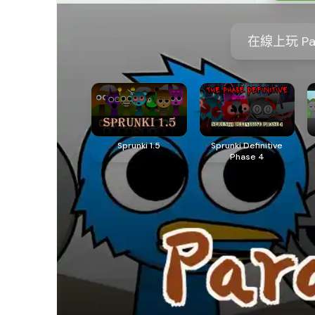
在線上玩 Pa
Sprunki 1.5
Sprunki Definitive
Phase 4