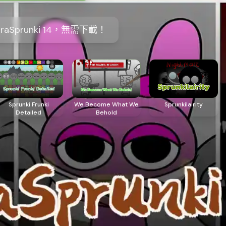
raSprunki 14，無需下載！
Sprunki Frunki
We Become What We
Sprunkilairity
Detailed
Behold