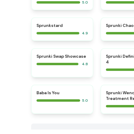
5.0
⭐
Sprunkstard
Sprunki Chao
4.9
⭐
Sprunki Swap Showcase
Sprunki Defin
4
4.8
⭐
Baba Is You
Sprunki Wen
Treatment R
5.0