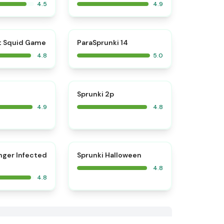
4.5
4.9
⭐
⭐
t Squid Game
ParaSprunki 14
4.8
5.0
⭐
⭐
Sprunki 2p
4.9
4.8
⭐
⭐
nger Infected
Sprunki Halloween
4.8
4.8