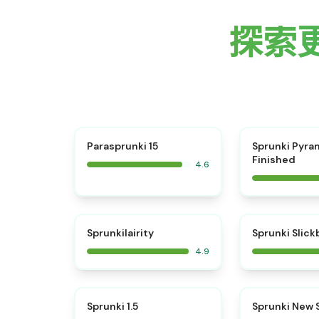
探索更多
⭐
Parasprunki 15
Sprunki Pyra
Finished
4.6
⭐
Sprunkilairity
Sprunki Slic
4.9
⭐
Sprunki 1.5
Sprunki New