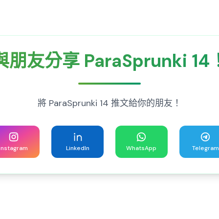
與朋友分享 ParaSprunki 14
將 ParaSprunki 14 推文給你的朋友！
Instagram
LinkedIn
WhatsApp
Telegram