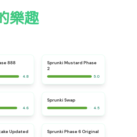
4 的樂趣
⭐
⭐
ase 888
Sprunki Mustard Phase
2
4.8
5.0
⭐
⭐
Sprunki Swap
4.6
4.5
⭐
⭐
take Updated
Sprunki Phase 6 Original