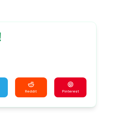
！
Reddit
Pinterest