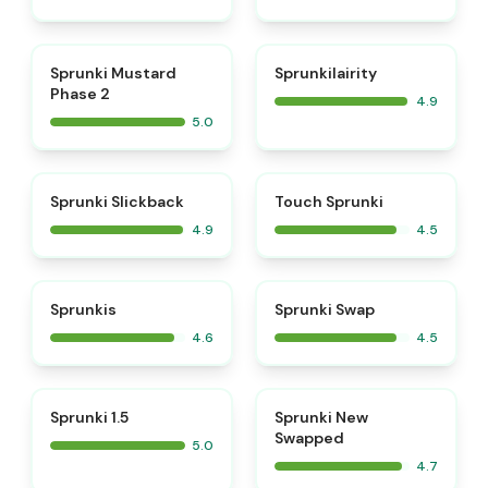
⭐
⭐
Sprunki Mustard
Sprunkilairity
Phase 2
4.9
5.0
⭐
⭐
Sprunki Slickback
Touch Sprunki
4.9
4.5
⭐
⭐
Sprunkis
Sprunki Swap
4.6
4.5
⭐
⭐
Sprunki 1.5
Sprunki New
Swapped
5.0
4.7