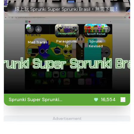
線上玩 Sprunki Super Sprunki Brasil，無需下載！
Parasprunki
Sprunki
Mad Tracks
15
Revised
Sprunki Super Sprunki
16,554
Brasil
Advertisement