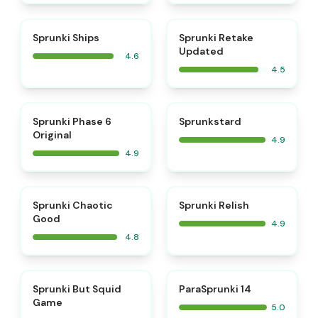
⭐
⭐
Sprunki Ships
Sprunki Retake
Updated
4.6
4.5
⭐
⭐
Sprunki Phase 6
Sprunkstard
Original
4.9
4.9
⭐
⭐
Sprunki Chaotic
Sprunki Relish
Good
4.9
4.8
⭐
⭐
Sprunki But Squid
ParaSprunki 14
Game
5.0