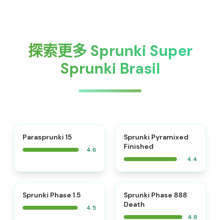
探索更多 Sprunki Super
Sprunki Brasil
⭐
Parasprunki 15
Sprunki Pyramixed
Finished
4.6
4.4
⭐
⭐
Sprunki Phase 1.5
Sprunki Phase 888
Death
4.5
4.8