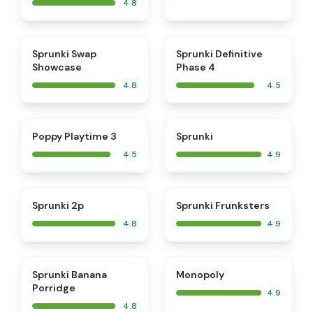
4.8
⭐
⭐
Sprunki Swap
Sprunki Definitive
Showcase
Phase 4
4.8
4.5
⭐
⭐
Poppy Playtime 3
Sprunki
4.5
4.9
⭐
⭐
Sprunki 2p
Sprunki Frunksters
4.8
4.9
⭐
⭐
Sprunki Banana
Monopoly
Porridge
4.9
4.8