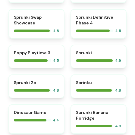
⭐
⭐
Sprunki Swap
Sprunki Definitive
Showcase
Phase 4
4.8
4.5
⭐
⭐
Poppy Playtime 3
Sprunki
4.5
4.9
⭐
⭐
Sprunki 2p
Sprinku
4.8
4.8
⭐
Dinosaur Game
Sprunki Banana
Porridge
4.4
4.8