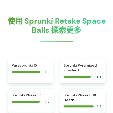
使用 Sprunki Retake Space
Balls 探索更多
⭐
Parasprunki 15
Sprunki Pyramixed
Finished
4.6
4.4
⭐
⭐
Sprunki Phase 1.5
Sprunki Phase 888
Death
4.5
4.8