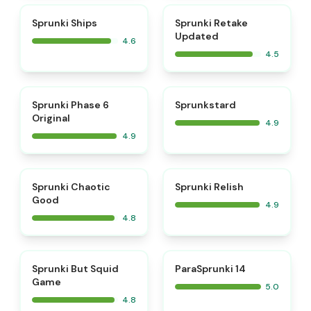
⭐
⭐
Sprunki Ships
Sprunki Retake
Updated
4.6
4.5
⭐
⭐
Sprunki Phase 6
Sprunkstard
Original
4.9
4.9
⭐
⭐
Sprunki Chaotic
Sprunki Relish
Good
4.9
4.8
⭐
⭐
Sprunki But Squid
ParaSprunki 14
Game
5.0
4.8