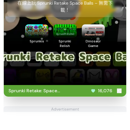
在線上玩 Sprunki Retake Space Balls – 無需下
載！
Sprunkis
Sprunki
Dinosaur
Relish
Game
Sprunki Retake: Space
16,076
Balls
Advertisement