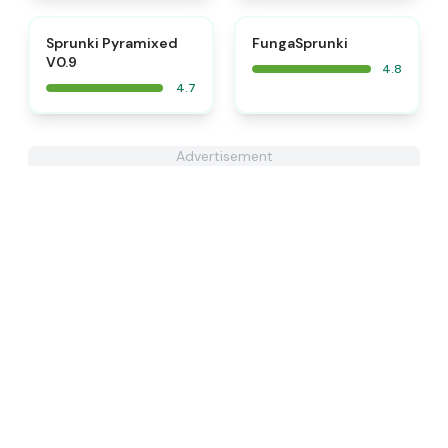
⭐
⭐
Sprunki Pyramixed
FungaSprunki
V0.9
4.8
4.7
Advertisement