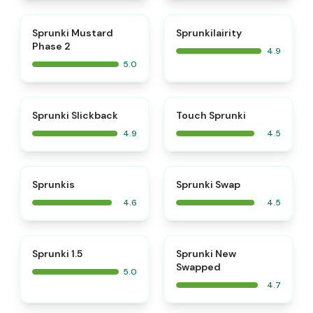
⭐
⭐
Sprunki Mustard
Sprunkilairity
Phase 2
4.9
5.0
⭐
⭐
Sprunki Slickback
Touch Sprunki
4.9
4.5
⭐
⭐
Sprunkis
Sprunki Swap
4.6
4.5
⭐
⭐
Sprunki 1.5
Sprunki New
Swapped
5.0
4.7