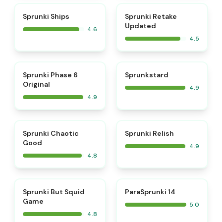
⭐
⭐
Sprunki Ships
Sprunki Retake
Updated
4.6
4.5
⭐
⭐
Sprunki Phase 6
Sprunkstard
Original
4.9
4.9
⭐
⭐
Sprunki Chaotic
Sprunki Relish
Good
4.9
4.8
⭐
⭐
Sprunki But Squid
ParaSprunki 14
Game
5.0
4.8