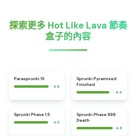
探索更多 Hot Like Lava 節奏
盒子的內容
⭐
Parasprunki 15
Sprunki Pyramixed
Finished
4.6
4.4
⭐
⭐
Sprunki Phase 1.5
Sprunki Phase 888
Death
4.5
4.8