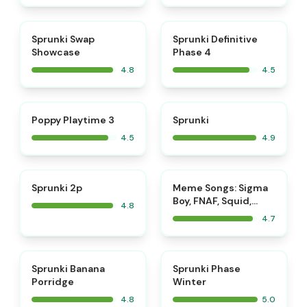
⭐
⭐
Sprunki Swap
Sprunki Definitive
Showcase
Phase 4
4.8
4.5
⭐
⭐
Poppy Playtime 3
Sprunki
4.5
4.9
⭐
⭐
Sprunki 2p
Meme Songs: Sigma
Boy, FNAF, Squid,
4.8
Beast, Sprunki
4.7
⭐
⭐
Sprunki Banana
Sprunki Phase
Porridge
Winter
4.8
5.0