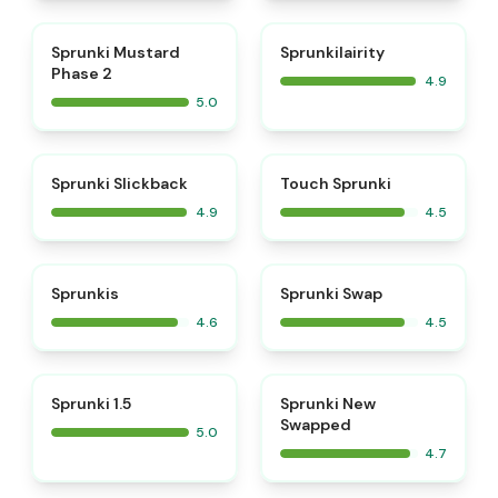
⭐
⭐
Sprunki Mustard
Sprunkilairity
Phase 2
4.9
5.0
⭐
⭐
Sprunki Slickback
Touch Sprunki
4.9
4.5
⭐
⭐
Sprunkis
Sprunki Swap
4.6
4.5
⭐
⭐
Sprunki 1.5
Sprunki New
Swapped
5.0
4.7