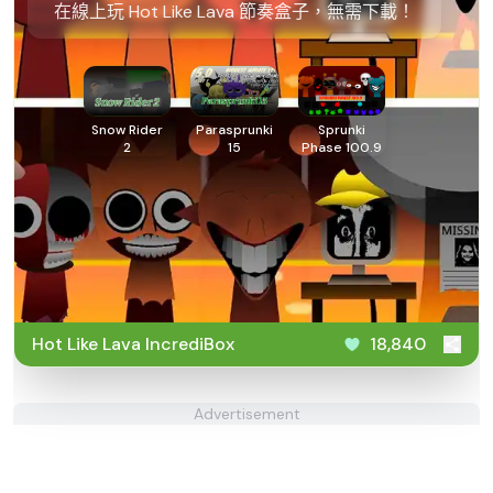
在線上玩 Hot Like Lava 節奏盒子，無需下載！
Snow Rider
Parasprunki
Sprunki
2
15
Phase 100.9
Hot Like Lava IncrediBox
18,840
Advertisement