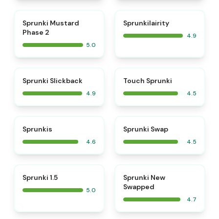
⭐
⭐
Sprunki Mustard
Sprunkilairity
Phase 2
4.9
5.0
⭐
⭐
Sprunki Slickback
Touch Sprunki
4.9
4.5
⭐
⭐
Sprunkis
Sprunki Swap
4.6
4.5
⭐
⭐
Sprunki 1.5
Sprunki New
Swapped
5.0
4.7