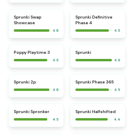
⭐
⭐
Sprunki Swap
Sprunki Definitive
Showcase
Phase 4
4.8
4.5
⭐
⭐
Poppy Playtime 3
Sprunki
4.5
4.9
⭐
⭐
Sprunki 2p
Sprunki Phase 365
4.8
4.5
⭐
Sprunki Spronker
Sprunki Halfshifted
4.5
4.4