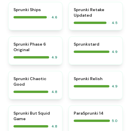
⭐
⭐
Sprunki Ships
Sprunki Retake
Updated
4.6
4.5
⭐
⭐
Sprunki Phase 6
Sprunkstard
Original
4.9
4.9
⭐
⭐
Sprunki Chaotic
Sprunki Relish
Good
4.9
4.8
⭐
⭐
Sprunki But Squid
ParaSprunki 14
Game
5.0
4.8