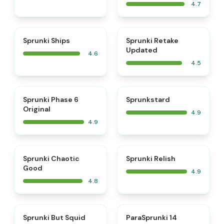
4.7
⭐
⭐
Sprunki Ships
Sprunki Retake
Updated
4.6
4.5
⭐
⭐
Sprunki Phase 6
Sprunkstard
Original
4.9
4.9
⭐
⭐
Sprunki Chaotic
Sprunki Relish
Good
4.9
4.8
⭐
⭐
Sprunki But Squid
ParaSprunki 14