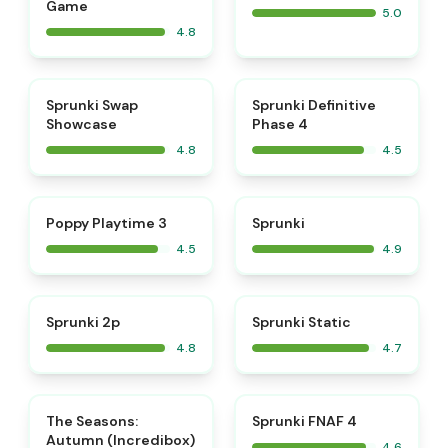
Game
5.0
4.8
⭐
⭐
Sprunki Swap
Sprunki Definitive
Showcase
Phase 4
4.8
4.5
⭐
⭐
Poppy Playtime 3
Sprunki
4.5
4.9
⭐
⭐
Sprunki 2p
Sprunki Static
4.8
4.7
⭐
⭐
The Seasons:
Sprunki FNAF 4
Autumn (Incredibox)
4.6