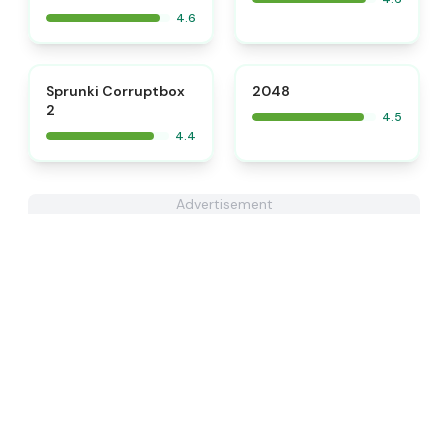
4.6
⭐
Sprunki Corruptbox
2048
2
4.5
4.4
Advertisement