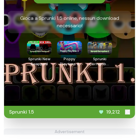
Gioca a Sprunki 1.5 online, nessun download
necessario!
Sprunki New
Poppy
Sprunki
Swapped
Playtime 3
Corruptbox
3
Sprunki 1.5
19,212
Advertisement