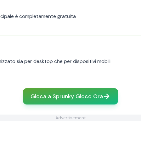
incipale è completamente gratuita
zzato sia per desktop che per dispositivi mobili
Gioca a Sprunky Gioco Ora
Advertisement