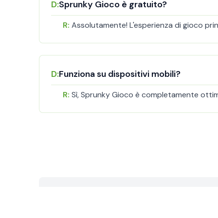
D:
Sprunky Gioco è gratuito?
R:
Assolutamente! L'esperienza di gioco pr
D:
Funziona su dispositivi mobili?
R:
Sì, Sprunky Gioco è completamente ottimi