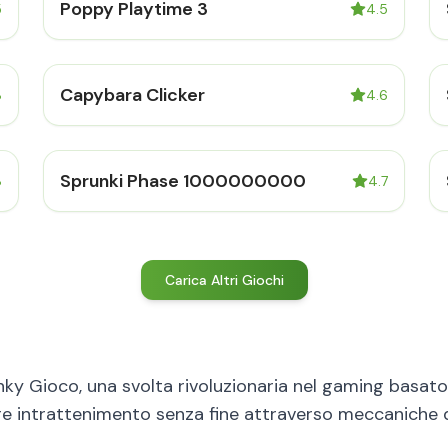
Poppy Playtime 3
5
4.5
Capybara Clicker
8
4.6
Sprunki Phase 1000000000
8
4.7
Carica Altri Giochi
nky Gioco, una svolta rivoluzionaria nel gaming basato
re intrattenimento senza fine attraverso meccaniche 