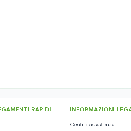
GAMENTI RAPIDI
INFORMAZIONI LEGA
Centro assistenza