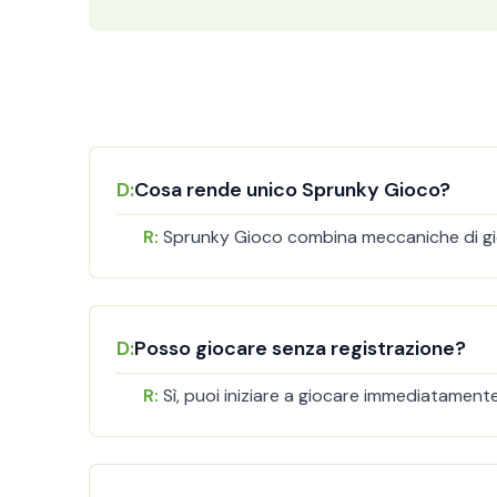
D:
Cosa rende unico Sprunky Gioco?
R:
Sprunky Gioco combina meccaniche di gioc
D:
Posso giocare senza registrazione?
R:
Sì, puoi iniziare a giocare immediatament