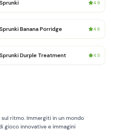
Sprunki
4.9
Sprunki Banana Porridge
4.8
Sprunki Durple Treatment
4.5
 sul ritmo. Immergiti in un mondo
di gioco innovative e immagini