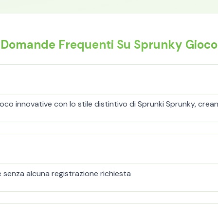
Domande Frequenti Su Sprunky Gioco
o innovative con lo stile distintivo di Sprunki Sprunky, crea
e senza alcuna registrazione richiesta