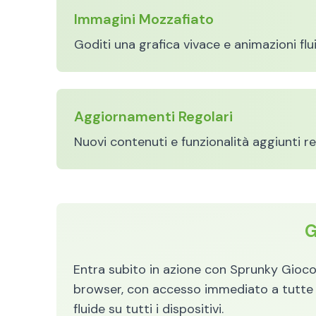
Immagini Mozzafiato
Goditi una grafica vivace e animazioni flu
Aggiornamenti Regolari
Nuovi contenuti e funzionalità aggiunti r
G
Entra subito in azione con Sprunky Gioco
browser, con accesso immediato a tutte l
fluide su tutti i dispositivi.