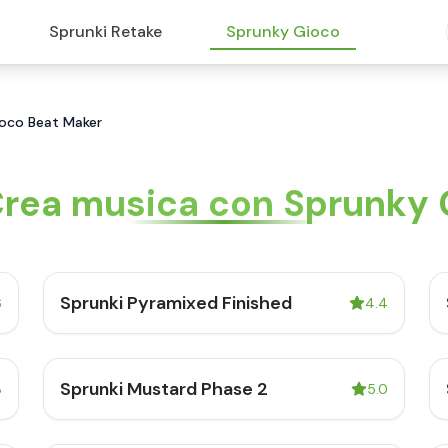
Sprunki Retake
Sprunky Gioco
ioco Beat Maker
Crea musica con Sprunky 
Sprunki Pyramixed Finished
6
4.4
Sprunki Mustard Phase 2
8
5.0