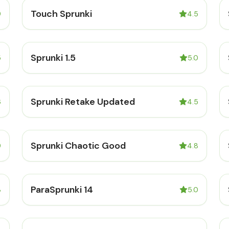
Touch Sprunki
9
4.5
Sprunki 1.5
5
5.0
Sprunki Retake Updated
6
4.5
Sprunki Chaotic Good
9
4.8
ParaSprunki 14
8
5.0