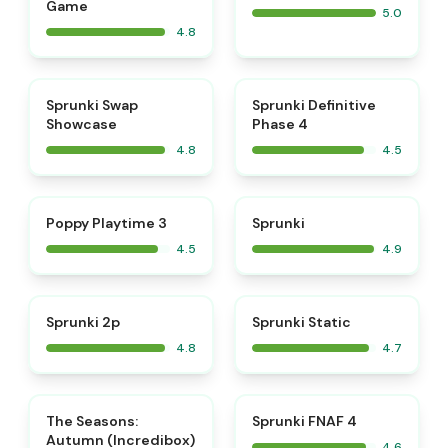
Game
5.0
4.8
⭐
⭐
Sprunki Swap
Sprunki Definitive
Showcase
Phase 4
4.8
4.5
⭐
⭐
Poppy Playtime 3
Sprunki
4.5
4.9
⭐
⭐
Sprunki 2p
Sprunki Static
4.8
4.7
⭐
⭐
The Seasons:
Sprunki FNAF 4
Autumn (Incredibox)
4.6