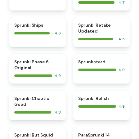
4.7
⭐
⭐
Sprunki Ships
Sprunki Retake
Updated
4.6
4.5
⭐
⭐
Sprunki Phase 6
Sprunkstard
Original
4.9
4.9
⭐
⭐
Sprunki Chaotic
Sprunki Relish
Good
4.9
4.8
⭐
⭐
Sprunki But Squid
ParaSprunki 14