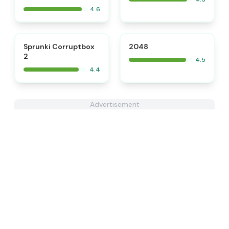
4.6
⭐
Sprunki Corruptbox
2048
2
4.5
4.4
Advertisement