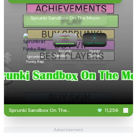
Sprunki Sandbox On The Moon
Sprunki
Hyper
Sandbox On
Tunnel
Sprunkrat
The Moon
Funky Rap
Sprunki Sandbox On The
11,256
Moon
Advertisement