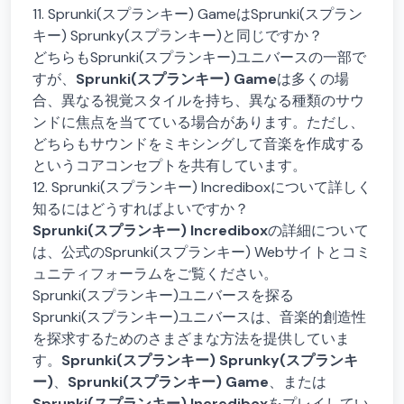
11. Sprunki(スプランキー) GameはSprunki(スプラン
キー) Sprunky(スプランキー)と同じですか？
どちらもSprunki(スプランキー)ユニバースの一部で
すが、
Sprunki(スプランキー) Game
は多くの場
合、異なる視覚スタイルを持ち、異なる種類のサウ
ンドに焦点を当てている場合があります。ただし、
どちらもサウンドをミキシングして音楽を作成する
というコアコンセプトを共有しています。
12. Sprunki(スプランキー) Incrediboxについて詳しく
知るにはどうすればよいですか？
Sprunki(スプランキー) Incredibox
の詳細について
は、公式のSprunki(スプランキー) Webサイトとコミ
ュニティフォーラムをご覧ください。
Sprunki(スプランキー)ユニバースを探る
Sprunki(スプランキー)ユニバースは、音楽的創造性
を探求するためのさまざまな方法を提供していま
す。
Sprunki(スプランキー) Sprunky(スプランキ
ー)
、
Sprunki(スプランキー) Game
、または
Sprunki(スプランキー) Incredibox
をプレイしてい