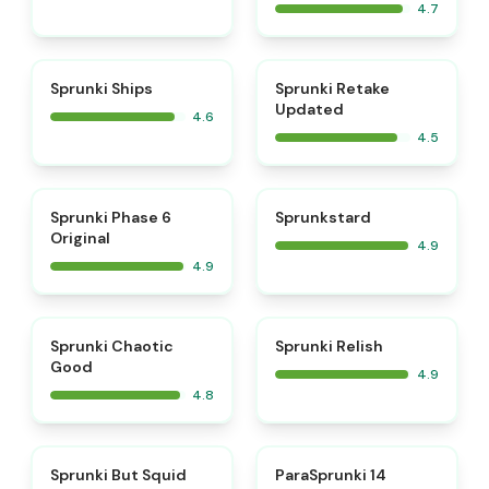
4.7
⭐
⭐
Sprunki Ships
Sprunki Retake
Updated
4.6
4.5
⭐
⭐
Sprunki Phase 6
Sprunkstard
Original
4.9
4.9
⭐
⭐
Sprunki Chaotic
Sprunki Relish
Good
4.9
4.8
⭐
⭐
Sprunki But Squid
ParaSprunki 14