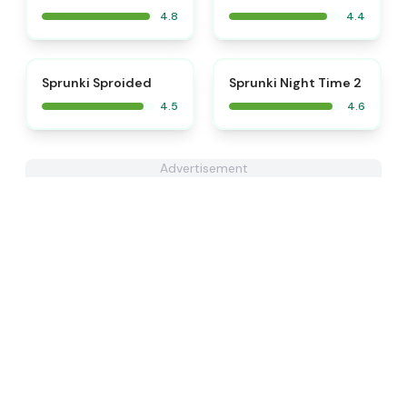
4.8
4.4
⭐
⭐
Sprunki Sproided
Sprunki Night Time 2
4.5
4.6
Advertisement