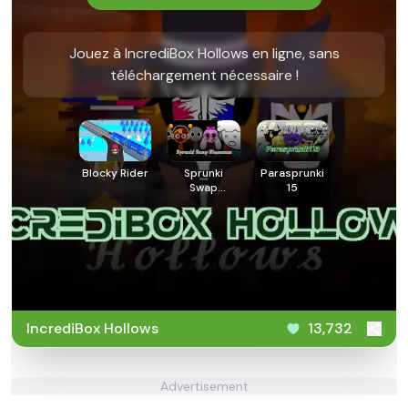
Jouez à IncrediBox Hollows en ligne, sans
téléchargement nécessaire !
Blocky Rider
Sprunki
Parasprunki
Swap
15
Showcase
IncrediBox Hollows
13,732
Advertisement