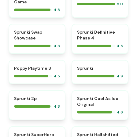
Game
5.0
4.8
⭐
⭐
Sprunki Swap
Sprunki Definitive
Showcase
Phase 4
4.8
4.5
⭐
⭐
Poppy Playtime 3
Sprunki
4.5
4.9
⭐
⭐
Sprunki 2p
Sprunki Cool As Ice
Original
4.8
4.6
⭐
Sprunki SuperHero
Sprunki Halfshifted