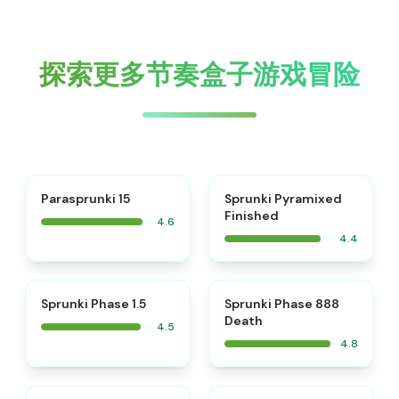
探索更多节奏盒子游戏冒险
⭐
Parasprunki 15
Sprunki Pyramixed
Finished
4.6
4.4
⭐
⭐
Sprunki Phase 1.5
Sprunki Phase 888
Death
4.5
4.8