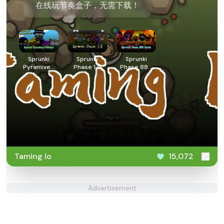
在线玩节奏盒子，无需下载！
Sprunki
Sprunki
Sprunki
Pyramixed
Phase 1.5
Phase 888
Finished
Death
Taming Io
15,072
Advertisement