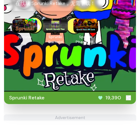
在线玩 Sprunki Retake，无需下载！
Sprunki
Sprunki
Sprunki
Garnold
Phase 888
Time
Death
Sprunki Retake
19,390
Advertisement