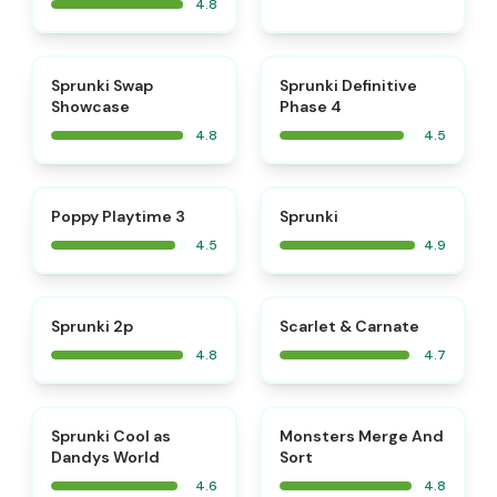
4.8
⭐
⭐
Sprunki Swap
Sprunki Definitive
Showcase
Phase 4
4.8
4.5
⭐
⭐
Poppy Playtime 3
Sprunki
4.5
4.9
⭐
⭐
Sprunki 2p
Scarlet & Carnate
4.8
4.7
⭐
⭐
Sprunki Cool as
Monsters Merge And
Dandys World
Sort
4.6
4.8