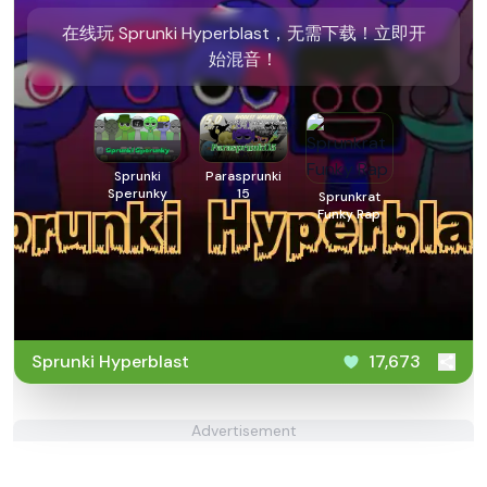
在线玩 Sprunki Hyperblast，无需下载！立即开
始混音！
Sprunki
Parasprunki
Sperunky
15
Sprunkrat
Funky Rap
Sprunki Hyperblast
17,673
Advertisement