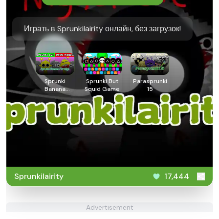
Играть в Sprunkilairity онлайн, без загрузок!
Sprunki
Sprunki But
Parasprunki
Banana
Squid Game
15
Porridge
Sprunkilairity
17,444
Advertisement