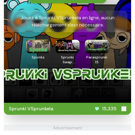
Jouez à Sprunki VSprunkela en ligne, aucun
téléchargement n'est nécessaire.
Sponks
Sprunki
Parasprunki
Swap
15
Showcase
Sprunki VSprunkela
15,335
Advertisement