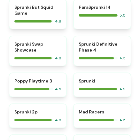
⭐
⭐
Sprunki But Squid
ParaSprunki 14
Game
5.0
4.8
⭐
⭐
Sprunki Swap
Sprunki Definitive
Showcase
Phase 4
4.8
4.5
⭐
⭐
Poppy Playtime 3
Sprunki
4.5
4.9
⭐
⭐
Sprunki 2p
Mad Racers
4.8
4.5