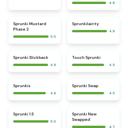
4.8
⭐
⭐
Sprunki Mustard
Sprunkilairity
Phase 2
4.9
5.0
⭐
⭐
Sprunki Slickback
Touch Sprunki
4.9
4.5
⭐
⭐
Sprunkis
Sprunki Swap
4.6
4.5
⭐
⭐
Sprunki 1.5
Sprunki New
Swapped
5.0
4.7