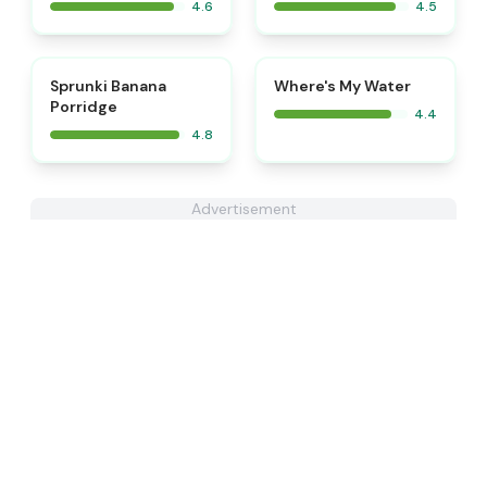
4.6
4.5
⭐
Sprunki Banana
Where's My Water
Porridge
4.4
4.8
Advertisement