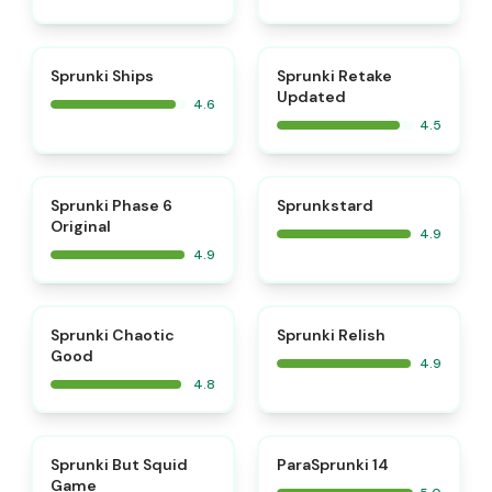
⭐
⭐
Sprunki Ships
Sprunki Retake
Updated
4.6
4.5
⭐
⭐
Sprunki Phase 6
Sprunkstard
Original
4.9
4.9
⭐
⭐
Sprunki Chaotic
Sprunki Relish
Good
4.9
4.8
⭐
⭐
Sprunki But Squid
ParaSprunki 14
Game