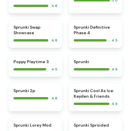
5.0
4.8
⭐
⭐
Sprunki Swap
Sprunki Definitive
Showcase
Phase 4
4.8
4.5
⭐
⭐
Poppy Playtime 3
Sprunki
4.5
4.9
⭐
⭐
Sprunki 2p
Sprunki Cool As Ice:
Kayden & Friends
4.8
4.9
⭐
⭐
Sprunki Lorey Mod
Sprunki Sproided