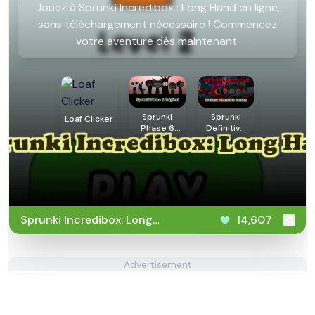
Jouez à Sprunki Incredibox : Long Hand en ligne,
sans téléchargement nécessaire ! Commencez
votre aventure dès maintenant.
Sprunki
Sprunki
Loaf Clicker
Phase 6
Definitive
Original
Phase 4
Sprunki Incredibox: Long
14,607
Hand
Advertisement