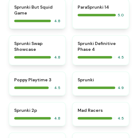
⭐
⭐
Sprunki But Squid
ParaSprunki 14
Game
5.0
4.8
⭐
⭐
Sprunki Swap
Sprunki Definitive
Showcase
Phase 4
4.8
4.5
⭐
⭐
Poppy Playtime 3
Sprunki
4.5
4.9
⭐
⭐
Sprunki 2p
Mad Racers
4.8
4.5