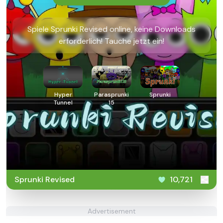
Spiele Sprunki Revised online, keine Downloads
erforderlich! Tauche jetzt ein!
Hyper
Parasprunki
Sprunki
Tunnel
15
Sprunki Revised
10,721
Advertisement