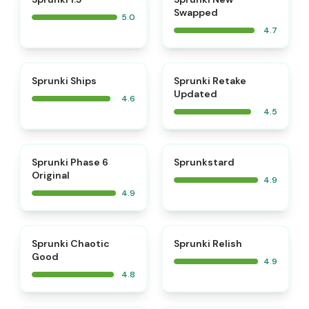
Swapped
5.0
4.7
⭐
⭐
Sprunki Ships
Sprunki Retake
Updated
4.6
4.5
⭐
⭐
Sprunki Phase 6
Sprunkstard
Original
4.9
4.9
⭐
⭐
Sprunki Chaotic
Sprunki Relish
Good
4.9
4.8