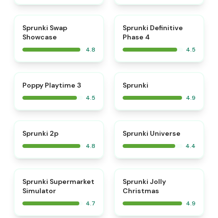
⭐
⭐
Sprunki Swap
Sprunki Definitive
Showcase
Phase 4
4.8
4.5
⭐
⭐
Poppy Playtime 3
Sprunki
4.5
4.9
⭐
Sprunki 2p
Sprunki Universe
4.8
4.4
⭐
⭐
Sprunki Supermarket
Sprunki Jolly
Simulator
Christmas
4.7
4.9