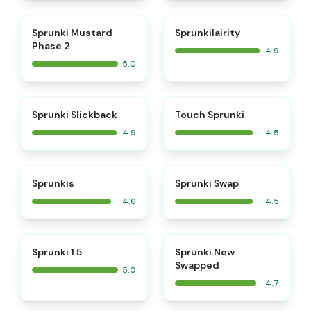
⭐
⭐
Sprunki Mustard
Sprunkilairity
Phase 2
4.9
5.0
⭐
⭐
Sprunki Slickback
Touch Sprunki
4.9
4.5
⭐
⭐
Sprunkis
Sprunki Swap
4.6
4.5
⭐
⭐
Sprunki 1.5
Sprunki New
Swapped
5.0
4.7