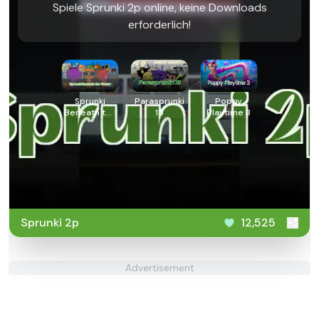
Spiele Sprunki 2p online, keine Downloads
erforderlich!
Sprunki
Parasprunki
Poppy
Beneath the
15
Playtime 3
Water
Sprunki 2p
12,525
Advertisement