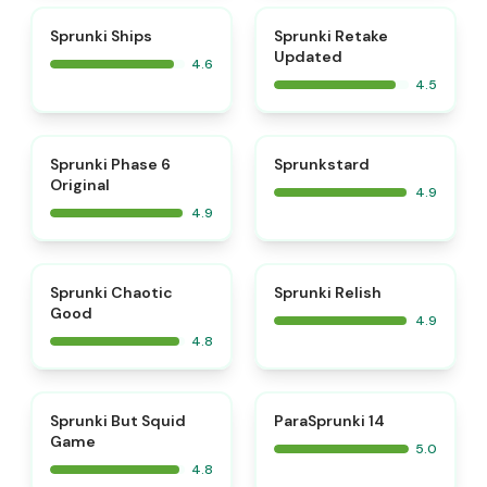
⭐
⭐
Sprunki Ships
Sprunki Retake
Updated
4.6
4.5
⭐
⭐
Sprunki Phase 6
Sprunkstard
Original
4.9
4.9
⭐
⭐
Sprunki Chaotic
Sprunki Relish
Good
4.9
4.8
⭐
⭐
Sprunki But Squid
ParaSprunki 14
Game
5.0
4.8