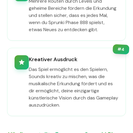
Mehrere Routen durch Levels und
geheime Bereiche fördern die Erkundung
und stellen sicher, dass es jedes Mal,
wenn du Sprunki Phase 888 spielst,
etwas Neues zu entdecken gibt.
#
4
Kreativer Ausdruck
Das Spiel ermöglicht es den Spielern,
Sounds kreativ zu mischen, was die
musikalische Erkundung fördert und es
dir ermöglicht, deine einzigartige
künstlerische Vision durch das Gameplay
auszudrücken.