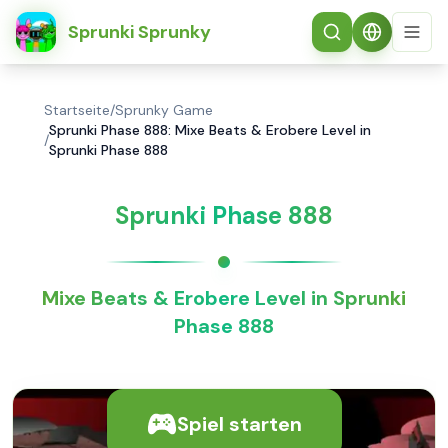
简体中文
Sprunki Sprunky
Startseite
/
Sprunky Game
Sprunki Phase 888: Mixe Beats & Erobere Level in
/
Sprunki Phase 888
Sprunki Phase 888
Mixe Beats & Erobere Level in Sprunki
Phase 888
Spiel starten