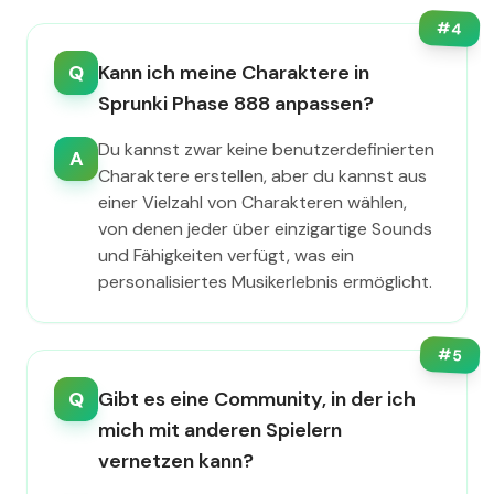
#
4
Q
Kann ich meine Charaktere in
Sprunki Phase 888 anpassen?
Du kannst zwar keine benutzerdefinierten
A
Charaktere erstellen, aber du kannst aus
einer Vielzahl von Charakteren wählen,
von denen jeder über einzigartige Sounds
und Fähigkeiten verfügt, was ein
personalisiertes Musikerlebnis ermöglicht.
#
5
Q
Gibt es eine Community, in der ich
mich mit anderen Spielern
vernetzen kann?