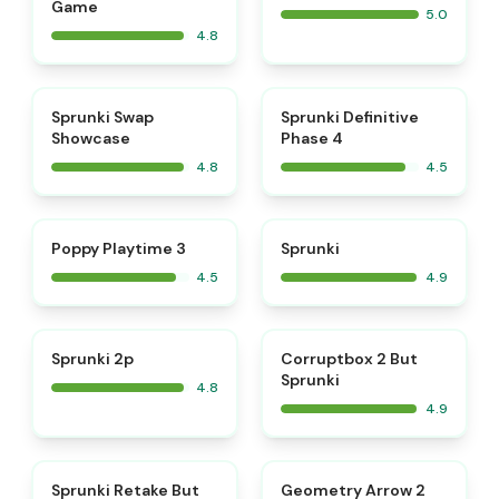
Game
5.0
4.8
⭐
⭐
Sprunki Swap
Sprunki Definitive
Showcase
Phase 4
4.8
4.5
⭐
⭐
Poppy Playtime 3
Sprunki
4.5
4.9
⭐
⭐
Sprunki 2p
Corruptbox 2 But
Sprunki
4.8
4.9
⭐
⭐
Sprunki Retake But
Geometry Arrow 2