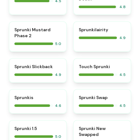
4.5
4.8
⭐
⭐
Sprunki Mustard
Sprunkilairity
Phase 2
4.9
5.0
⭐
⭐
Sprunki Slickback
Touch Sprunki
4.9
4.5
⭐
⭐
Sprunkis
Sprunki Swap
4.6
4.5
⭐
⭐
Sprunki 1.5
Sprunki New
Swapped
5.0