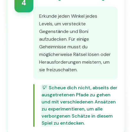
4
Erkunde jeden Winkel jedes
Levels, um versteckte
Gegenstände und Boni
aufzudecken. Für einige
Geheimnisse musst du
möglicherweise Rätsel lösen oder
Herausforderungen meistern, um
sie freizuschalten.
💡
Scheue dich nicht, abseits der
ausgetretenen Pfade zu gehen
und mit verschiedenen Ansätzen
zu experimentieren, um alle
verborgenen Schätze in diesem
Spiel zu entdecken.