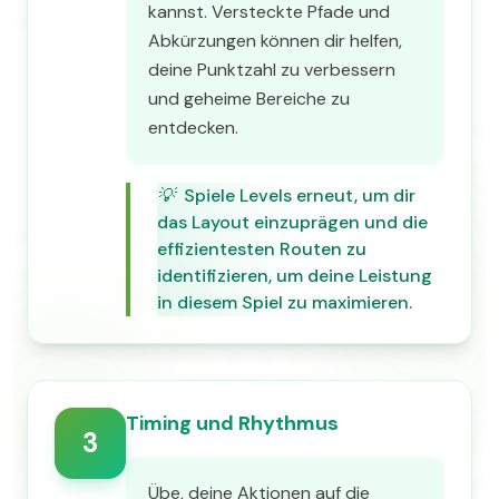
kannst. Versteckte Pfade und
Abkürzungen können dir helfen,
deine Punktzahl zu verbessern
und geheime Bereiche zu
entdecken.
💡
Spiele Levels erneut, um dir
das Layout einzuprägen und die
effizientesten Routen zu
identifizieren, um deine Leistung
in diesem Spiel zu maximieren.
Timing und Rhythmus
3
Übe, deine Aktionen auf die