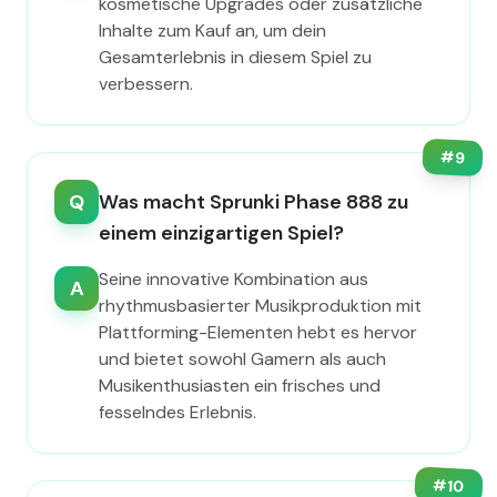
kosmetische Upgrades oder zusätzliche
Inhalte zum Kauf an, um dein
Gesamterlebnis in diesem Spiel zu
verbessern.
#
9
Q
Was macht Sprunki Phase 888 zu
einem einzigartigen Spiel?
Seine innovative Kombination aus
A
rhythmusbasierter Musikproduktion mit
Plattforming-Elementen hebt es hervor
und bietet sowohl Gamern als auch
Musikenthusiasten ein frisches und
fesselndes Erlebnis.
#
10