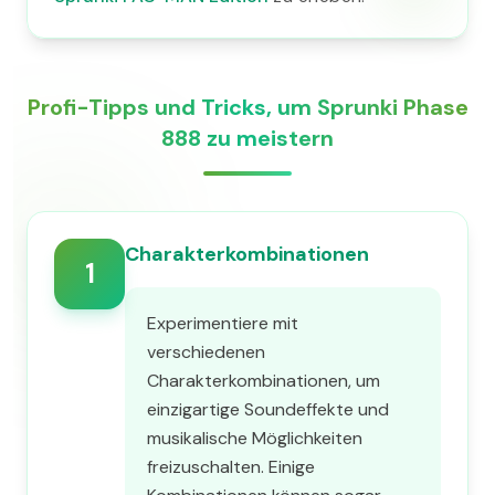
Profi-Tipps und Tricks, um Sprunki Phase
888 zu meistern
Charakterkombinationen
1
Experimentiere mit
verschiedenen
Charakterkombinationen, um
einzigartige Soundeffekte und
musikalische Möglichkeiten
freizuschalten. Einige