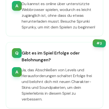
Du kannst es online über unterstützte
A
Webbrowser spielen, wodurch es leicht
zugänglich ist, ohne dass du etwas
herunterladen musst. Besuche Sprunki
Sprunky, um mit dem Spielen zu beginnen!
#
3
Q
Gibt es im Spiel Erfolge oder
Belohnungen?
Ja, das Abschließen von Levels und
A
Herausforderungen schaltet Erfolge frei
und belohnt dich mit neuen Charakter-
Skins und Soundpaketen, um dein
Spielerlebnis in diesem Spiel zu
verbessern.