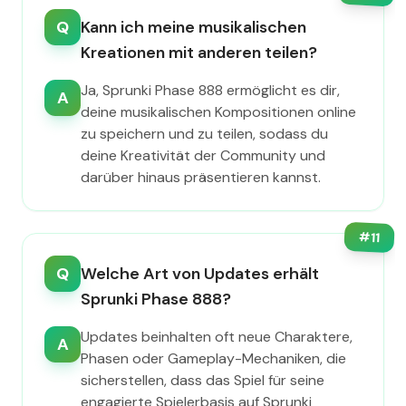
Q
Kann ich meine musikalischen
Kreationen mit anderen teilen?
Ja, Sprunki Phase 888 ermöglicht es dir,
A
deine musikalischen Kompositionen online
zu speichern und zu teilen, sodass du
deine Kreativität der Community und
darüber hinaus präsentieren kannst.
#
11
Q
Welche Art von Updates erhält
Sprunki Phase 888?
Updates beinhalten oft neue Charaktere,
A
Phasen oder Gameplay-Mechaniken, die
sicherstellen, dass das Spiel für seine
engagierte Spielerbasis auf Sprunki