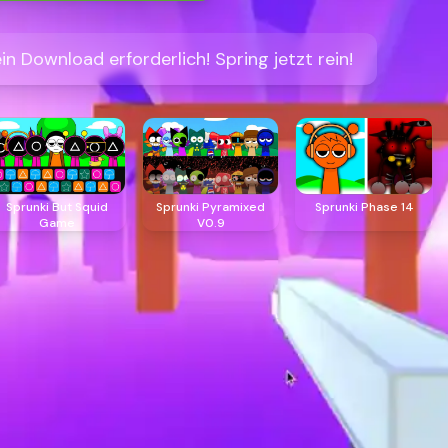
ein Download erforderlich! Spring jetzt rein!
Sprunki But Squid
Sprunki Pyramixed
Sprunki Phase 14
Game
V0.9