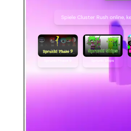
Spiele Cluster Rush online, k
Sprunki Phase 9
Sprunki Ships