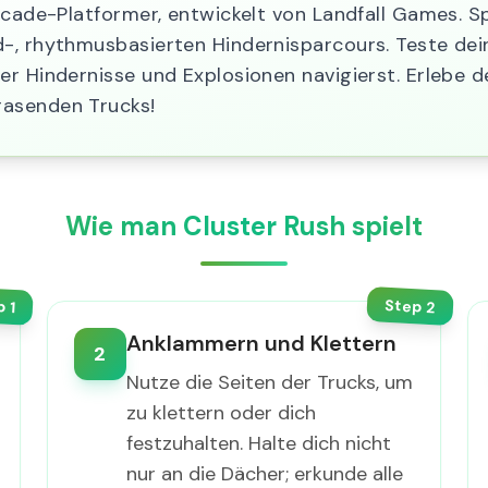
rcade-Platformer, entwickelt von Landfall Games. S
-, rhythmusbasierten Hindernisparcours. Teste dein
r Hindernisse und Explosionen navigierst. Erlebe de
rasenden Trucks!
Wie man Cluster Rush spielt
Step
p
2
1
Anklammern und Klettern
2
Nutze die Seiten der Trucks, um
zu klettern oder dich
festzuhalten. Halte dich nicht
nur an die Dächer; erkunde alle