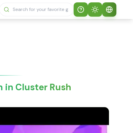
Help
Theme
So spielt man
Auto-Design
Deutsch
Sprunki Sprunky
Heller Modus
English
Sprunki Sprunky
FAQs
Dunkler Modus
日本語
Über Sprunki
in Cluster Rush
Español
Sprunky
Português
Sprunki Sprunky
Funktionen
Русский