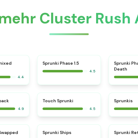
mehr Cluster Rush
⭐
mixed
Sprunki Phase 1.5
Sprunki Ph
Death
4.5
4.4
⭐
⭐
kback
Touch Sprunki
Sprunkis
4.9
4.5
⭐
⭐
 Swapped
Sprunki Ships
Sprunki Re