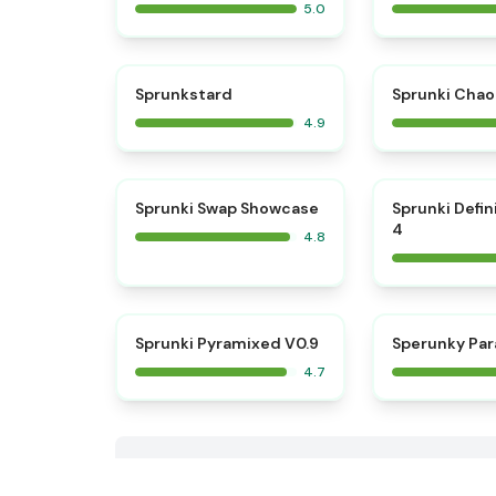
5.0
⭐
Sprunkstard
Sprunki Chao
4.9
⭐
Sprunki Swap Showcase
Sprunki Defin
4
4.8
⭐
Sprunki Pyramixed V0.9
Sperunky Par
4.7