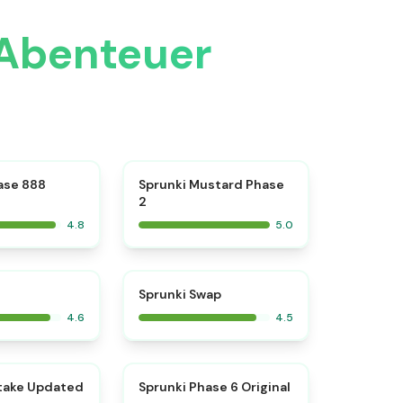
 Abenteuer
⭐
⭐
ase 888
Sprunki Mustard Phase
2
4.8
5.0
⭐
⭐
Sprunki Swap
4.6
4.5
⭐
⭐
take Updated
Sprunki Phase 6 Original