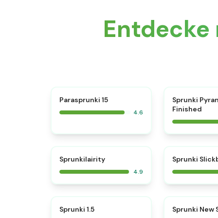
Entdecke 
⭐
Parasprunki 15
Sprunki Pyra
Finished
4.6
⭐
Sprunkilairity
Sprunki Slic
4.9
⭐
Sprunki 1.5
Sprunki New