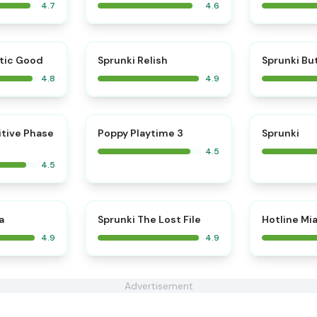
4.7
4.6
⭐
⭐
tic Good
Sprunki Relish
Sprunki Bu
4.8
4.9
⭐
⭐
itive Phase
Poppy Playtime 3
Sprunki
4.5
4.5
⭐
⭐
a
Sprunki The Lost File
Hotline Mi
4.9
4.9
Advertisement