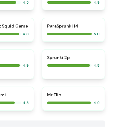
4.5
4.9
⭐
⭐
t Squid Game
ParaSprunki 14
4.8
5.0
⭐
⭐
Sprunki 2p
4.9
4.8
⭐
ami
Mr Flip
4.3
4.9