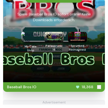
Spiele Baseball Bros IO sofort online! Keine
Downloads erforderlich.
Parasprunki
Sprunked
My Cake
15
Reimagined
Shop
Baseball Bros IO
18,368
Advertisement