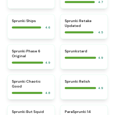
4.7
⭐
⭐
Sprunki Ships
Sprunki Retake
Updated
4.6
4.5
⭐
⭐
Sprunki Phase 6
Sprunkstard
Original
4.9
4.9
⭐
⭐
Sprunki Chaotic
Sprunki Relish
Good
4.9
4.8
⭐
⭐
Sprunki But Squid
ParaSprunki 14