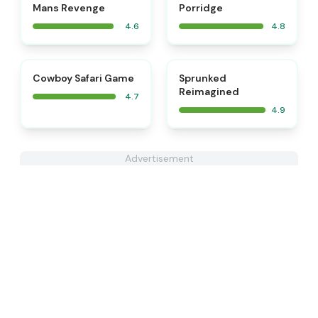
Mans Revenge
Porridge
4.6
4.8
⭐
⭐
Cowboy Safari Game
Sprunked
Reimagined
4.7
4.9
Advertisement