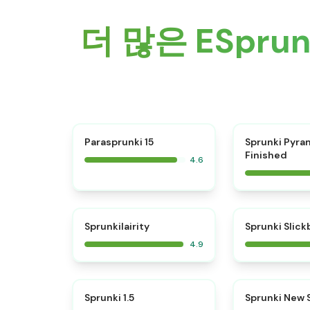
더 많은 ESpr
⭐
Parasprunki 15
Sprunki Pyra
Finished
4.6
⭐
Sprunkilairity
Sprunki Slic
4.9
⭐
Sprunki 1.5
Sprunki New