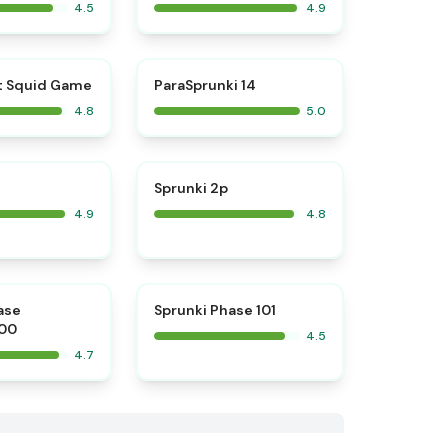
4.5
4.9
⭐
⭐
t Squid Game
ParaSprunki 14
4.8
5.0
⭐
⭐
Sprunki 2p
4.9
4.8
⭐
⭐
ase
Sprunki Phase 101
00
4.5
4.7