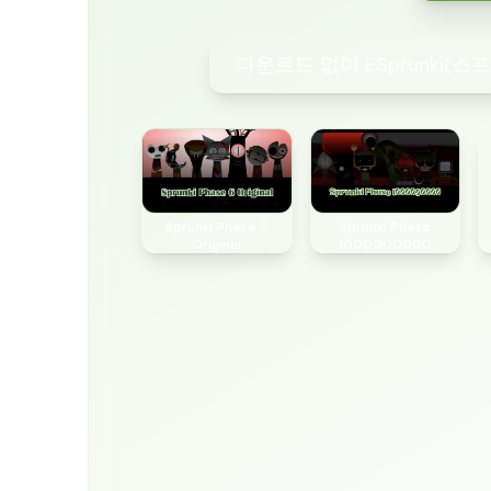
다운로드 없이 ESprunki(
Sprunki Phase 6
Sprunki Phase
Original
1000000000