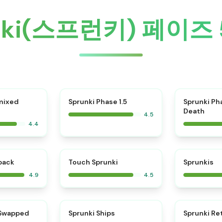
unki(스프런키) 페이즈
⭐
mixed
Sprunki Phase 1.5
Sprunki Ph
Death
4.5
4.4
⭐
⭐
kback
Touch Sprunki
Sprunkis
4.9
4.5
⭐
⭐
 Swapped
Sprunki Ships
Sprunki Re