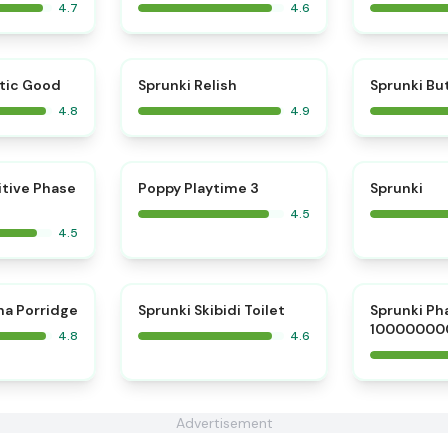
4.7
4.6
⭐
⭐
tic Good
Sprunki Relish
Sprunki Bu
4.8
4.9
⭐
⭐
itive Phase
Poppy Playtime 3
Sprunki
4.5
4.5
⭐
⭐
na Porridge
Sprunki Skibidi Toilet
Sprunki Ph
10000000
4.8
4.6
Advertisement