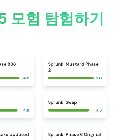
 5 모험 탐험하기
⭐
⭐
ase 888
Sprunki Mustard Phase
2
4.8
5.0
⭐
⭐
Sprunki Swap
4.6
4.5
⭐
⭐
take Updated
Sprunki Phase 6 Original