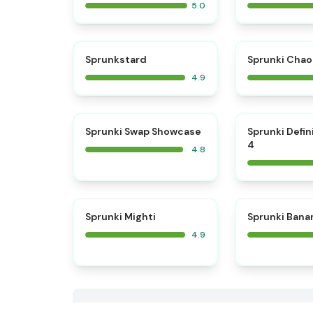
5.0
⭐
Sprunkstard
Sprunki Chao
4.9
⭐
Sprunki Swap Showcase
Sprunki Defin
4
4.8
⭐
Sprunki Mighti
Sprunki Bana
4.9