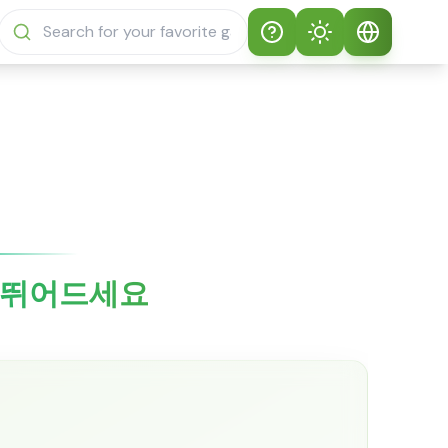
Help
Theme
Sprunki(스프런키)
자동 테마
한국어
플레이 방법
밝은 모드
English
Sprunki(스프런키)
FAQ
어두운 모드
日本語
Sprunki(스프런키)
로 뛰어드세요
Español
정보
Português
Sprunki(스프런키)
기능
Русский