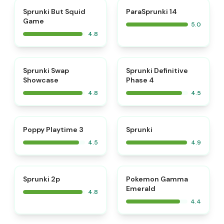
⭐
⭐
Sprunki But Squid
ParaSprunki 14
Game
5.0
4.8
⭐
⭐
Sprunki Swap
Sprunki Definitive
Showcase
Phase 4
4.8
4.5
⭐
⭐
Poppy Playtime 3
Sprunki
4.5
4.9
⭐
Sprunki 2p
Pokemon Gamma
Emerald
4.8
4.4