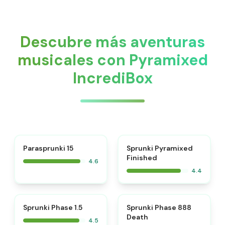
Descubre más aventuras
musicales con Pyramixed
IncrediBox
⭐
Parasprunki 15
Sprunki Pyramixed
Finished
4.6
4.4
⭐
⭐
Sprunki Phase 1.5
Sprunki Phase 888
Death
4.5