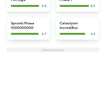
4.8
5.0
⭐
Sprunki Phase
Cataclysm
1000000000
IncrediBox
4.7
4.3
Advertisement