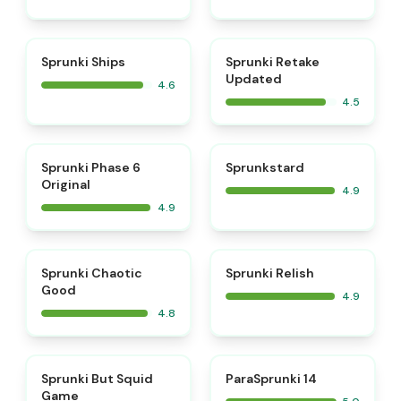
⭐
⭐
Sprunki Ships
Sprunki Retake
Updated
4.6
4.5
⭐
⭐
Sprunki Phase 6
Sprunkstard
Original
4.9
4.9
⭐
⭐
Sprunki Chaotic
Sprunki Relish
Good
4.9
4.8
⭐
⭐
Sprunki But Squid
ParaSprunki 14
Game